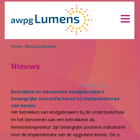
Overslaan en naar de inhoud gaan
Direct naar de hoofdnavigatie
Home
•
Bestuurskunde
Nieuws
16 februari 2016
Betrekken en benoemen eindgebruikers
belangrijke succesfactoren bij implementeren
van kennis
Het betrekken van eindgebruikers bij de onderzoeksfase
en het benoemen van een betrokkene als
‘kennisentrepreneur’ zijn belangrijke positieve indicatoren
voor de implementatie van de opgedane kennis. Dit is