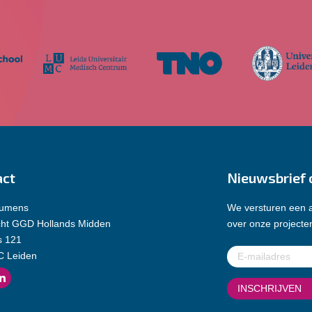
act
Nieuwsbrief 
Lumens
We versturen een a
cht GGD Hollands Midden
over onze projecten
s 121
E-
C Leiden
mailadres
(Vereist)