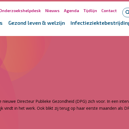
Onderzoekshelpdesk
Nieuws
Agenda
Tijdlijn
Contact
s
Gezond leven & welzijn
Infectieziektebestrijdin
 nieuwe Directeur Publieke Gezondheid (DPG) zich voor. In een inter
k vindt in het werk. Ook blikt zij terug op haar eerste maanden als D