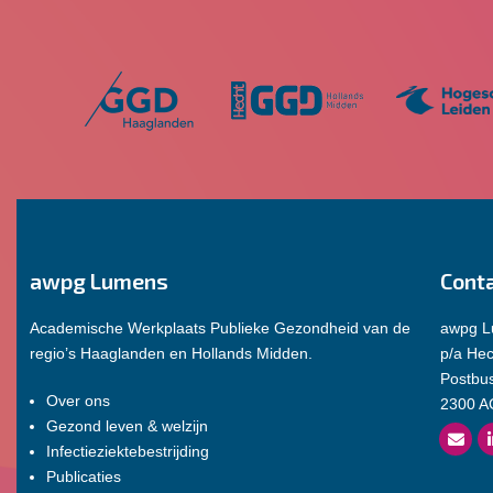
awpg Lumens
Cont
Academische Werkplaats Publieke Gezondheid van de
awpg 
regio’s Haaglanden en Hollands Midden.
p/a He
Postbu
Over ons
2300 A
Gezond leven & welzijn
Infectieziektebestrijding
Publicaties