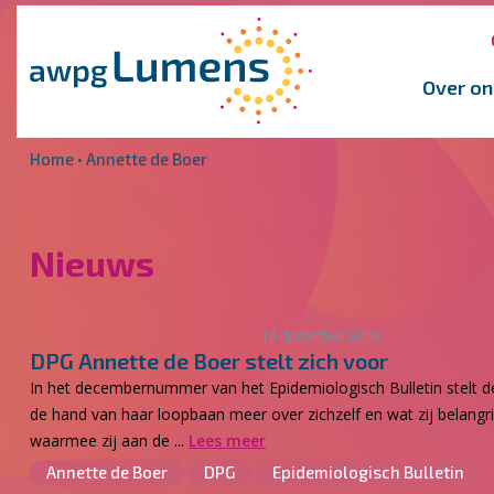
Overslaan en naar de inhoud gaan
Direct naar de hoofdnavigatie
Over on
Home
•
Annette de Boer
Nieuws
16 december 2019
DPG Annette de Boer stelt zich voor
In het decembernummer van het Epidemiologisch Bulletin stelt de
de hand van haar loopbaan meer over zichzelf en wat zij belangrij
waarmee zij aan de ...
Lees meer
Annette de Boer
DPG
Epidemiologisch Bulletin