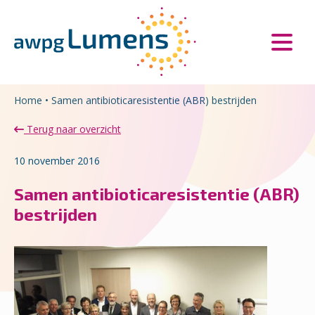
Overslaan en naar de inhoud gaan
Direct naar de hoofdnavigatie
Home
•
Samen antibioticaresistentie (ABR) bestrijden
Terug naar overzicht
10 november 2016
Samen antibioticaresistentie (ABR)
bestrijden