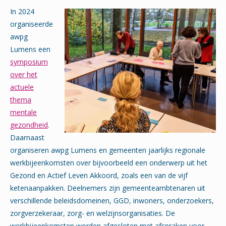
In 2024
organiseerde
awpg
Lumens een
symposium
over het
actuele
thema
mentale
gezondheid
.
Daarnaast
organiseren awpg Lumens en gemeenten jaarlijks regionale
werkbijeenkomsten over bijvoorbeeld een onderwerp uit het
Gezond en Actief Leven Akkoord, zoals een van de vijf
ketenaanpakken. Deelnemers zijn gemeenteambtenaren uit
verschillende beleidsdomeinen, GGD, inwoners, onderzoekers,
zorgverzekeraar, zorg- en welzijnsorganisaties. De
werkbijeenkomsten worden afgesloten met afspraken voor