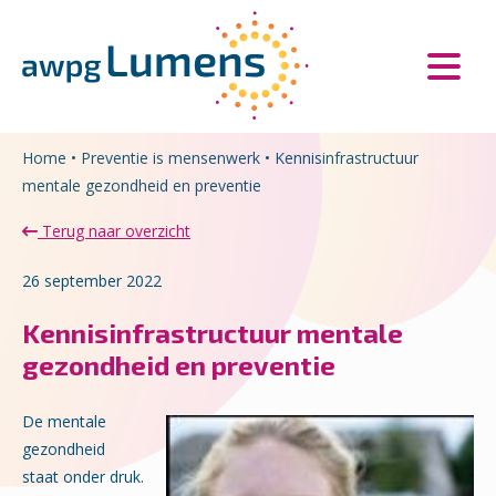
Overslaan en naar de inhoud gaan
Direct naar de hoofdnavigatie
Home
•
Preventie is mensenwerk
•
Kennisinfrastructuur
mentale gezondheid en preventie
Terug naar overzicht
26 september 2022
Kennisinfrastructuur mentale
gezondheid en preventie
De mentale
gezondheid
staat onder druk.