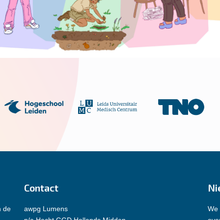
Contact
Ni
n de
awpg Lumens
We 
p/a Hecht GGD Hollands Midden
over