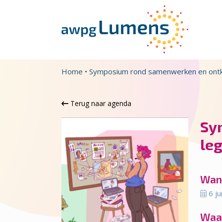
Overslaan en naar de inhoud gaan
Direct naar de hoofdnavigatie
Home
•
Symposium rond samenwerken en ontk
Terug naar agenda
Sy
le
Wan
6 ju
Waa