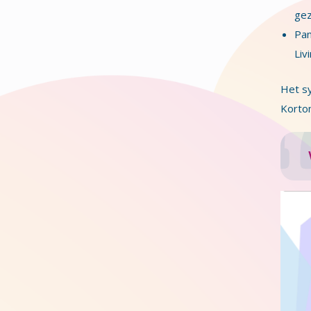
gez
Pan
Liv
Het sy
Kortom