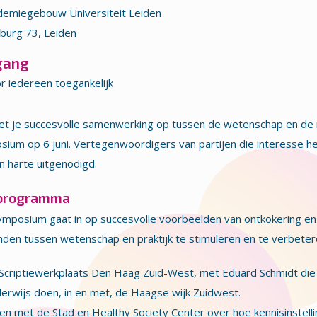
emiegebouw Universiteit Leiden
burg 73, Leiden
gang
r iedereen toegankelijk
t je succesvolle samenwerking op tussen de wetenschap en de m
sium op 6 juni. Vertegenwoordigers van partijen die interesse
an harte uitgenodigd.
programma
mposium gaat in op succesvolle voorbeelden van ontkokering en 
den tussen wetenschap en praktijk te stimuleren en te verbete
Scriptiewerkplaats Den Haag Zuid-West, met Eduard Schmidt die
erwijs doen, in en met, de Haagse wijk Zuidwest.
en met de Stad en Healthy Society Center over hoe kennisinste