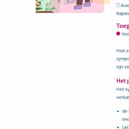
Acad
Rapen
Toe
Voo
Hoe ze
sympo
zijn v
Het 
Het sy
verban
de 
ond
Ler