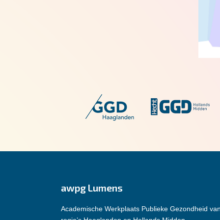
awpg Lumens
Academische Werkplaats Publieke Gezondheid va
regio’s Haaglanden en Hollands Midden.