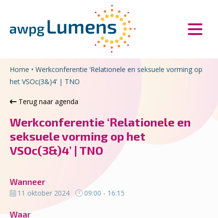
Overslaan en naar de inhoud gaan
Direct naar de hoofdnavigatie
Home
•
Werkconferentie ‘Relationele en seksuele vorming op
het VSOc(3&)4’ | TNO
Terug naar agenda
Werkconferentie ‘Relationele en
seksuele vorming op het
VSOc(3&)4’ | TNO
Wanneer
11 oktober 2024
09:00 - 16:15
Waar