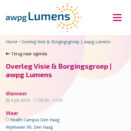
Overslaan en naar de inhoud gaan
Direct naar de hoofdnavigatie
Home
•
Overleg Visie & Borgingsgroep | awpg Lumens
Terug naar agenda
Overleg Visie & Borgingsgroep |
awpg Lumens
Wanneer
4 juli 2024
09:30 - 11:00
Waar
Health Campus Den Haag
Wijnhaven 99, Den Haag