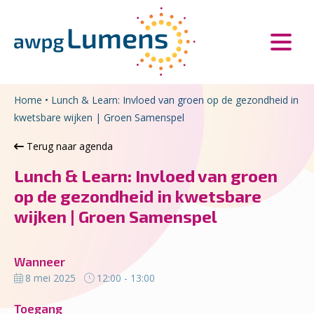
Overslaan en naar de inhoud gaan
Direct naar de hoofdnavigatie
Home
•
Lunch & Learn: Invloed van groen op de gezondheid in
kwetsbare wijken | Groen Samenspel
Terug naar agenda
Lunch & Learn: Invloed van groen
op de gezondheid in kwetsbare
wijken | Groen Samenspel
Wanneer
8 mei 2025
12:00 - 13:00
Toegang