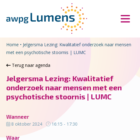
Overslaan en naar de inhoud gaan
Direct naar de hoofdnavigatie
Home
•
Jelgersma Lezing: Kwalitatief onderzoek naar mensen
met een psychotische stoornis | LUMC
Terug naar agenda
Jelgersma Lezing: Kwalitatief
onderzoek naar mensen met een
psychotische stoornis | LUMC
Wanneer
8 oktober 2024
16:15 - 17:30
Waar