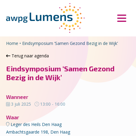
Overslaan en naar de inhoud gaan
Direct naar de hoofdnavigatie
Home
•
Eindsymposium ‘Samen Gezond Bezig in de Wijk’
Terug naar agenda
Eindsymposium ‘Samen Gezond
Bezig in de Wijk’
Wanneer
3 juli 2025
13:00 - 16:00
Waar
Leger des Heils Den Haag
Ambachtsgaarde 198, Den Haag