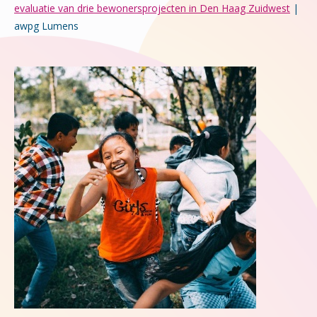
evaluatie van drie bewoners­projecten in Den Haag Zuidwest
|
awpg Lumens