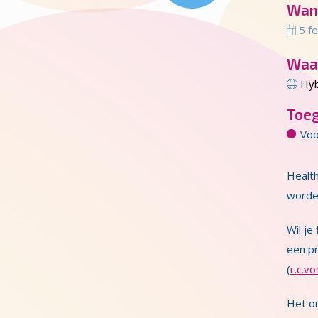
Wan
5 fe
Waa
Hyb
Toe
Voo
Healt
worden
Wil je
een pr
(
r.c.v
Het o