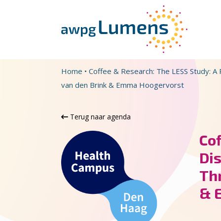
Overslaan en naar de inhoud gaan
Direct naar de hoofdnavigatie
Home
•
Coffee & Research: The LESS Study: A P
van den Brink & Emma Hoogervorst
Terug naar agenda
Cof
Dis
Thr
& 