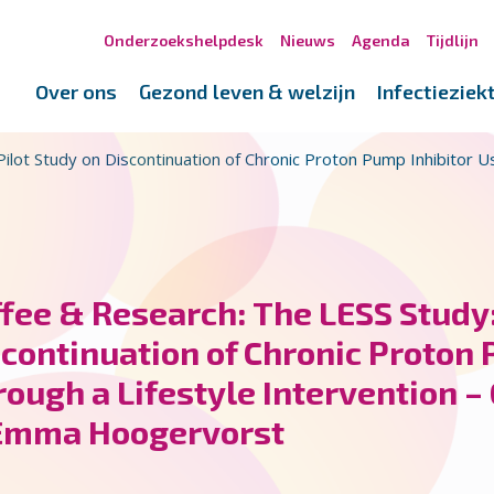
Onderzoekshelpdesk
Nieuws
Agenda
Tijdlijn
Over ons
Gezond leven & welzijn
Infectieziek
ilot Study on Discontinuation of Chronic Proton Pump Inhibitor U
fee & Research: The LESS Study:
continuation of Chronic Proton 
ough a Lifestyle Intervention –
Emma Hoogervorst