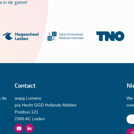
 in de gaten!
Contact
Ni
n de
awpg Lumens
We 
p/a Hecht GGD Hollands Midden
over
Postbus 121
E-
2300 AC Leiden
mai