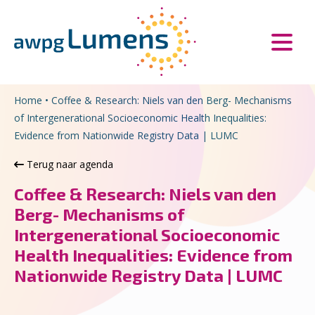
Overslaan en naar de inhoud gaan
Direct naar de hoofdnavigatie
Home
•
Coffee & Research: Niels van den Berg- Mechanisms
of Intergenerational Socioeconomic Health Inequalities:
Evidence from Nationwide Registry Data | LUMC
Terug naar agenda
Coffee & Research: Niels van den
Berg- Mechanisms of
Intergenerational Socioeconomic
Health Inequalities: Evidence from
Nationwide Registry Data | LUMC