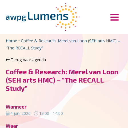
Overslaan en naar de inhoud gaan
Direct naar de hoofdnavigatie
Home
•
Coffee & Research: Merel van Loon (SEH arts HMC) –
“The RECALL Study”
Terug naar agenda
Coffee & Research: Merel van Loon
(SEH arts HMC) – “The RECALL
Study”
Wanneer
4 juni 2026
13:00 - 14:00
Waar