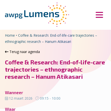
Overslaan en naar de inhoud gaan
Direct naar de hoofdnavigatie
Home
•
Coffee & Research: End-of-life-care trajectories –
ethnographic research – Hanum Atikasari
Terug naar agenda
Coffee & Research: End-of-life-care
trajectories – ethnographic
research – Hanum Atikasari
Wanneer
12 maart 2026
09:15 - 10:00
Waar