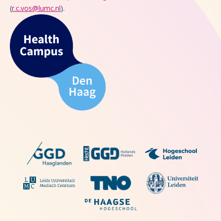
(
r.c.vos@lumc.nl
).