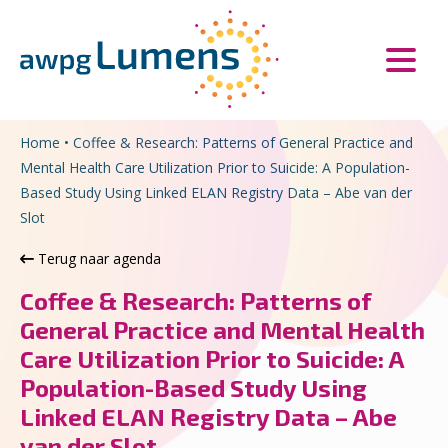
Overslaan en naar de inhoud gaan
Direct naar de hoofdnavigatie
Home
•
Coffee & Research: Patterns of General Practice and
Mental Health Care Utilization Prior to Suicide: A Population-
Based Study Using Linked ELAN Registry Data – Abe van der
Slot
Terug naar agenda
Coffee & Research: Patterns of
General Practice and Mental Health
Care Utilization Prior to Suicide: A
Population-Based Study Using
Linked ELAN Registry Data – Abe
van der Slot