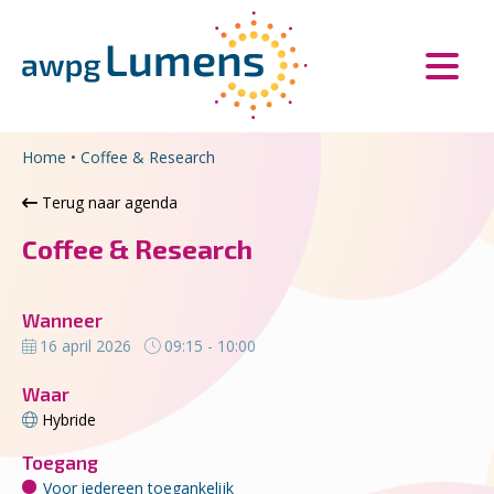
Overslaan en naar de inhoud gaan
Direct naar de hoofdnavigatie
Home
•
Coffee & Research
Terug naar agenda
Coffee & Research
Wanneer
16 april 2026
09:15 - 10:00
Waar
Hybride
Toegang
Voor iedereen toegankelijk