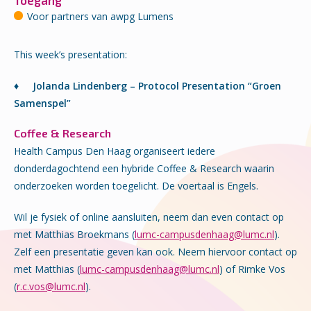
Toegang
Voor partners van awpg Lumens
This week’s presentation:
♦
Jolanda Lindenberg – Protocol Presentation “Groen
Samenspel”
Coffee & Research
Health Campus Den Haag organiseert iedere
donderdagochtend een hybride Coffee & Research waarin
onderzoeken worden toegelicht. De voertaal is Engels.
Wil je fysiek of online aansluiten, neem dan even contact op
met Matthias Broekmans (
lumc-campusdenhaag@lumc.nl
).
Zelf e
en presentatie geven kan ook. Neem hiervoor contact op
met Matthias (
lumc-campusdenhaag@lumc.nl
) of Rimke Vos
(
r.c.vos@lumc.nl
).