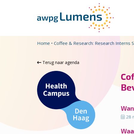
Overslaan en naar de inhoud gaan
Direct naar de hoofdnavigatie
Home
•
Coffee & Research: Research Interns 
Terug naar agenda
Cof
Be
Wan
28 
Waa