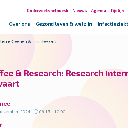
Onderzoekshelpdesk
Nieuws
Agenda
Tijdlijn
Over ons
Gezond leven & welzijn
Infectieziek
Sterre Geenen & Eric Bevaart
fee & Research: Research Inter
vaart
neer
november 2024
09:15 - 10:00
r