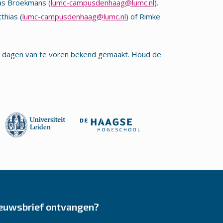
ias Broekmans (
lumc-campusdenhaag@lumc.nl
).
thias (
lumc-campusdenhaag@lumc.nl
) of Rimke
 dagen van te voren bekend gemaakt. Houd de
euwsbrief ontvangen?