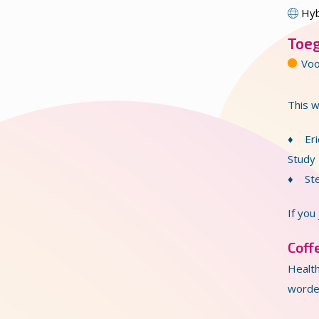
Hyb
Toe
Voo
This w
♦ Eric
Study
♦ Ste
If you
Coff
Healt
worden