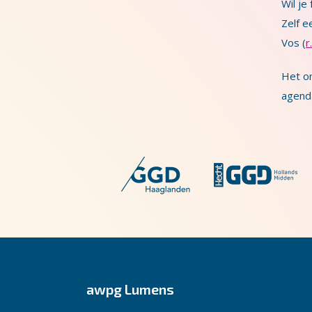
Wil je
Zelf e
Vos (
r
Het o
agenda
awpg Lumens