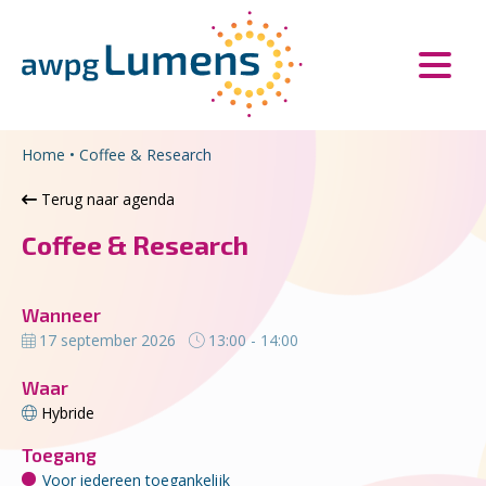
Overslaan en naar de inhoud gaan
Direct naar de hoofdnavigatie
Home
•
Coffee & Research
Terug naar agenda
Coffee & Research
Wanneer
17 september 2026
13:00 - 14:00
Waar
Hybride
Toegang
Voor iedereen toegankelijk