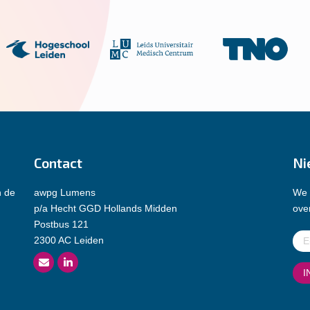
Contact
Ni
n de
awpg Lumens
We 
p/a Hecht GGD Hollands Midden
over
Postbus 121
E-
2300 AC Leiden
mai