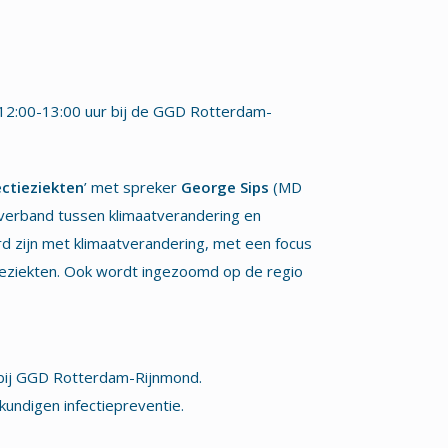
 12:00-13:00 uur bij de GGD Rotterdam-
ectieziekten
’ met spreker
George Sips
(MD
erband tussen klimaatverandering en
rd zijn met klimaatverandering, met een focus
ieziekten. Ook wordt ingezoomd op de regio
n bij GGD Rotterdam-Rijnmond.
undigen infectiepreventie.