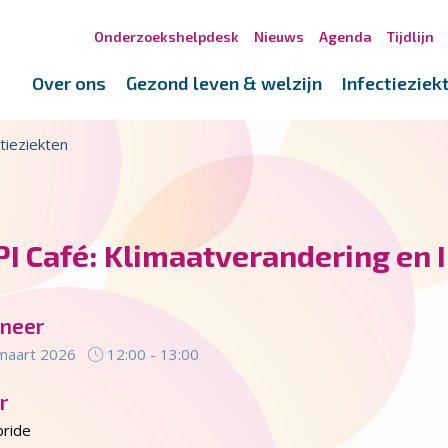
Onderzoekshelpdesk
Nieuws
Agenda
Tijdlijn
Over ons
Gezond leven & welzijn
Infectieziek
tieziekten
I Café: Klimaatverandering en I
neer
maart 2026
12:00 - 13:00
r
ride