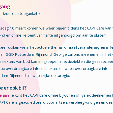
gang
r iedereen toegankelijk
nsdag 10 maart komen we weer bijeen tijdens het CAPI Café van
nd én online. Je bent van harte uitgenodigd om aan te sluiten!
eer duiken we in het actuele thema ‘
klimaatverandering en inf
van GGD Rotterdam-Rijnmond. George zal ons meenemen in het v
ieziekten. Aan bod komen groepen infectieziekten die geassociee
toroverdraagbare infectieziekten en wateroverdraagbare infect
dam-Rijnmond als waterrijke deltaregio.
e er ook bij?
e aan
! Je kunt het CAPI Café online bijwonen of fysiek deelneme
PI Café is geaccrediteerd voor artsen, verpleegkundigen en desk