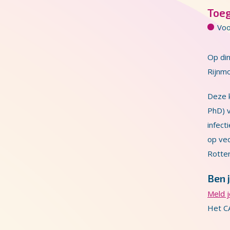
Toe
Voo
Op di
Rijnmo
Deze k
PhD) 
infect
op vec
Rotter
Ben j
Meld j
Het CA