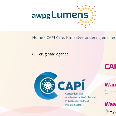
Overslaan en naar de inhoud gaan
Direct naar de hoofdnavigatie
Home
•
CAPI Café: Klimaatverandering en Infec
Terug naar agenda
CAP
Wan
10 
Waa
Hyb