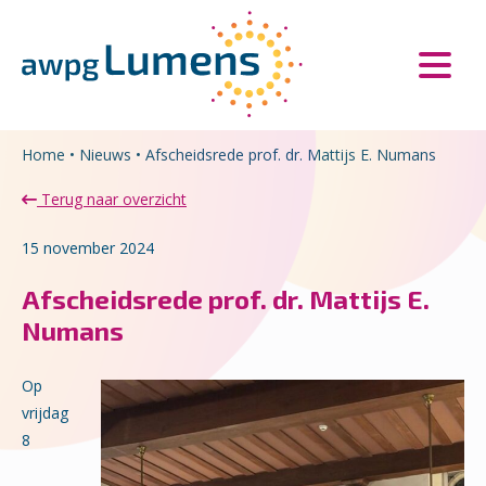
Overslaan en naar de inhoud gaan
Direct naar de hoofdnavigatie
Home
•
Nieuws
•
Afscheidsrede prof. dr. Mattijs E. Numans
Terug naar overzicht
15 november 2024
Afscheidsrede prof. dr. Mattijs E.
Numans
Op
vrijdag
8